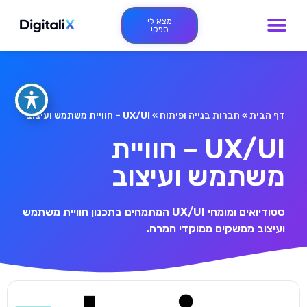
מצא לי
ספק!
דף הבית
»
חברות בנייה ופיתוח
»
UX/UI – חוויית משתמש ועיצוב
UX/UI – חוויית
משתמש ועיצוב
סטודיואים ומומחי UX/UI המתמחים בתכנון חוויית משתמש
ועיצוב ממשקים ממוקדי המרה.