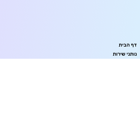
דף הבית
נותני שירות
חדשות הדיגיטל
המדריך המלא לבניית אסטרטגיה
סוכן בינה מלאכותית
דיגיטלית שתעבוד ב-2026
לעסקים 2026
הפסיכולוגיה של רכישה אונליין
מדיניות פרטיות
מדריך עומק לעסקים לניצחון בקרב
ה-TikTok וה-Reels
תנאי שימוש
הצהרת נגישות
יצירת קשר