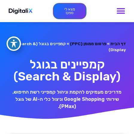
מצא לי
ספק!
דף הבית
»
פרסום ממומן (PPC)
»
קמפיינים בגוגל (Search &
Display)
קמפיינים בגוגל
(Search & Display)
מדריכים מעמיקים להקמת וניהול קמפייני רשת החיפוש,
שירותי Google Shopping וניצול כלי ה-AI של גוגל
(PMax).