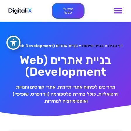
מצא לי
ספק!
דף הבית
»
בנייה ופיתוח
»
בניית אתרים (Web Development)
בניית אתרים (Web
Development)
מדריכים לפיתוח אתרי תדמית, אתרי קורסים וחנויות
וירטואליות, כולל בחירת פלטפורמה (וורדפרס, שופיפיי)
ואופטימיזציה למהירות.