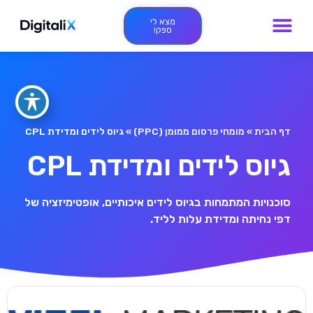
מצא לי
ספק!
דף הבית
»
מומחי פרסום ממומן (PPC)
»
גיוס לידים ומדידת CPL
גיוס לידים ומדידת CPL
סוכנויות המתמחות בגיוס לידים איכותיים, אופטימיזציה של
דפי נחיתה ומדידת עלות לליד.