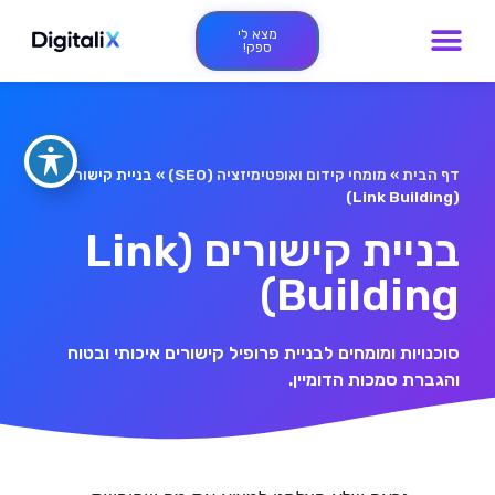
מצא לי
ספק!
דף הבית
»
מומחי קידום ואופטימיזציה (SEO)
»
בניית קישורים
(Link Building)
בניית קישורים (Link
Building)
סוכנויות ומומחים לבניית פרופיל קישורים איכותי ובטוח
והגברת סמכות הדומיין.