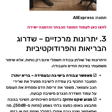
תמונה: AliExpress
לחצו כאן לעמוד המוצר הנבחר והזמנה ישירה
3. יתרונות מרכזיים – שדרוג
הבריאות והפרודוקטיביות
היתרונות של שולחן עבודה חשמלי אינם רק נוחות, אלא שיפור
משמעותי באיכות החיים והעבודה.
☑ מאפשר עבודה בישיבה ובעמידה – בריא יותר:
המעבר התכוף בין עמידה לישיבה מפעיל את שרירי
הגב והצוואר, משפר את זרימת הדם ומפחית את העומס
על עמוד השדרה הנגרם מישיבה קבועה.
☑ מנוע שקט וחזק:
בדגמים האיכותיים, השינוי בגובה
מתבצע באופן כמעט בלתי נשמע (פחות מ-50dB), מה
שמאפשר שינוי גובה אפילו במהלך שיחת זום או בזמן