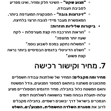
"מנוע שקט"
– השינוי חלק ומהיר, ואינו מפריע
לסביבת העבודה.
"זיכרונות גובה"
– הפונקציה המועדפת ביותר,
המאפשרת מעבר מיידי לגובה הרצוי בלחיצה.
ביקורות שליליות חוזרות:
"הוראות ההרכבה היו קצת מעורפלות – לקח
שעה יותר מהצפוי."
"המשלוח נתקע במכס לשבוע נוסף."
"השלט הדיגיטלי בדגמים הבסיסיים ביותר נראה
קצת פשוט."
7. מחיר וקישור רכישה
מחיר ומה מקבלים:
המחיר של שולחנות עבודה חשמליים
מתכווננים משתנה בהתאם למספר המנועים, גודל המשטח
והאם המשטח כלול בחבילה. מחיר הדגמים הפופולריים מציע
עלות-תועלת גבוהה מאוד בהשוואה לשולחנות דומים
הנמכרים בישראל דרך יבואנים רשמיים. בחבילה מקבלים
לרוב את
מסגרת השלדה החשמלית, המנוע/ים, השלט