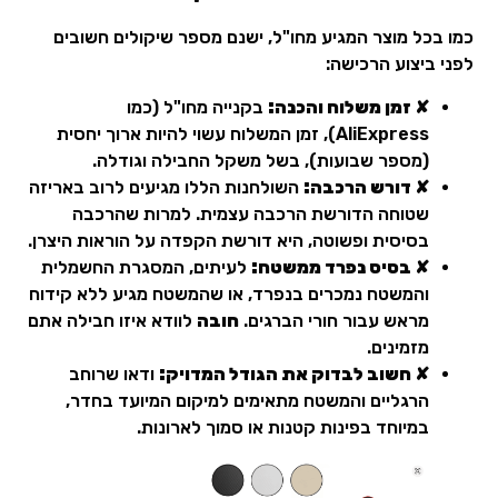
כמו בכל מוצר המגיע מחו"ל, ישנם מספר שיקולים חשובים
לפני ביצוע הרכישה:
✘ זמן משלוח והכנה:
בקנייה מחו"ל (כמו
AliExpress), זמן המשלוח עשוי להיות ארוך יחסית
(מספר שבועות), בשל משקל החבילה וגודלה.
✘ דורש הרכבה:
השולחנות הללו מגיעים לרוב באריזה
שטוחה הדורשת הרכבה עצמית. למרות שהרכבה
בסיסית ופשוטה, היא דורשת הקפדה על הוראות היצרן.
✘ בסיס נפרד ממשטח:
לעיתים, המסגרת החשמלית
והמשטח נמכרים בנפרד, או שהמשטח מגיע ללא קידוח
מראש עבור חורי הברגים.
חובה
לוודא איזו חבילה אתם
מזמינים.
✘ חשוב לבדוק את הגודל המדויק:
ודאו שרוחב
הרגליים והמשטח מתאימים למיקום המיועד בחדר,
במיוחד בפינות קטנות או סמוך לארונות.