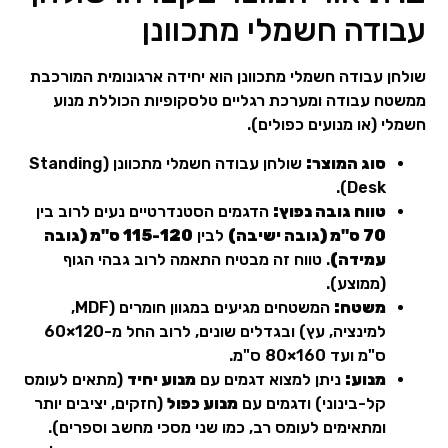
עבודה חשמלי מתכוונן
שולחן עבודה חשמלי מתכוונן הוא יחידה ארגונומית המורכבת
ממשטח עבודה ומערכת רגליים טלסקופיות הכוללת מנוע
חשמלי (או מנועים כפולים).
סוג המוצר:
שולחן עבודה חשמלי מתכוונן (Standing
Desk).
טווח גובה נפוץ:
הדגמים הסטנדרטיים נעים לרוב בין
70 ס"מ (גובה ישיבה)
לבין
115-120 ס"מ (גובה
עמידה)
. טווח זה מבטיח התאמה לרוב גבהי הגוף
(ממוצע).
משטח:
המשטחים מגיעים במגוון חומרים (MDF,
למינציה, עץ) ובגדלים שונים, לרוב החל מ-120×60
ס"מ ועד 160×80 ס"מ.
מנוע:
ניתן למצוא דגמים עם
מנוע יחיד
(מתאים לעומס
קל-בינוני) ודגמים עם
מנוע כפול
(חזקים, יציבים יותר
ומתאימים לעומס רב, כמו שני מסכי מחשב וספרים).