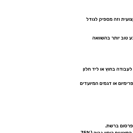
צועית וזה מספיק לגודל
צפייה רחבות (178 מעלות) ודיוק צבע טוב יותר בהשוואה
עבודה בחוץ או ליד חלון
פרימיום או דגמים המיועדים
 פרסום ברשת.
אם אתם עוסקים בעריכת תמונה או וידאו מקצועית ברמה גבוהה, חפשו דגמים יקרים יותר המציעים כיסוי גבוה (75%