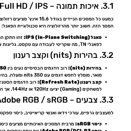
3.1. איכות תמונה – Full HD / IPS
כמעט כל המסכים הניידים בגודל 15.6 אינץ' מציעים רזולוציה של
המסך הזה. חשוב יותר מהרזולוציה היא טכנולוגיית הפאנל:
פאנל IPS (In-Plane Switching):
לפאנלי TN, מה שקריטי לעבודה עם טקסט, גליונות אלקטרוניים וגרפיקה.
3.2. בהירות (nits) וקצב רענון
בהירות (nits):
רוב הדגמים הבסיסיים נעים בין
250 ל-300
מואר, מומלץ לחפש דגמים עם 350 nits ומעלה. בהירות נמוכה מ-250 nits עלולה להקשות על העבודה בשעות היום.
קצב רענון (Refresh Rate):
רוב הדגמים הסטנד
למשחקים (Gaming) יציעו 120Hz או 144Hz, אך הם יקרים יותר ופחות נחוצים לעבודה דיגיטלית שוטפת.
3.3. צבעים – Adobe RGB / sRGB
למעצבים גרפיים, עורכי וידאו ואנשי קריאייטיב, כיסוי ספקט
כיסוי sRGB:
מרבית המסכים האיכותיים מציעים כיסו
כיסוי Adobe RGB/DCI-P3: