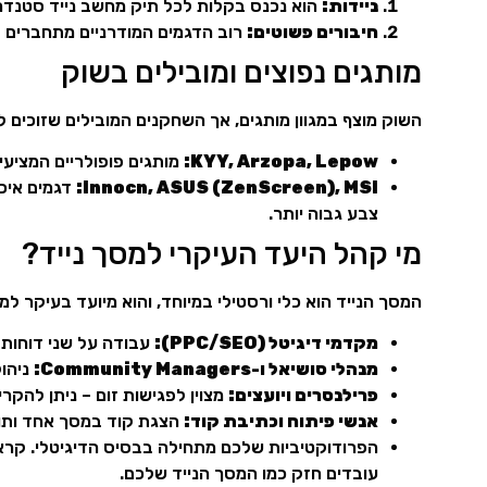
ניידות:
הוא נכנס בקלות לכל תיק מחשב נייד סטנדר
חיבורים פשוטים:
רוב הדגמים המודרניים מתחברים
מותגים נפוצים ומובילים בשוק
השוק מוצף במגוון מותגים, אך השחקנים המובילים שזוכים לב
KYY, Arzopa, Lepow:
מותגים פופולריים המציעי
Innocn, ASUS (ZenScreen), MSI:
דגמים איכו
צבע גבוה יותר.
מי קהל היעד העיקרי למסך נייד?
המסך הנייד הוא כלי ורסטילי במיוחד, והוא מיועד בעיקר למי שהפרוד
מקדמי דיגיטל (PPC/SEO):
עבודה על שני דוחות במקביל,
מנהלי סושיאל ו-Community Managers:
ניהול
פרילנסרים ויועצים:
מצוין לפגישות זום – ניתן להקר
אנשי פיתוח וכתיבת קוד:
הצגת קוד במסך אחד ותוצאות או מס
הפרודוקטיביות שלכם מתחילה בבסיס הדיגיטלי. קרא
עובדים חזק כמו המסך הנייד שלכם.