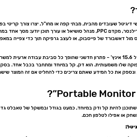
דיגיטל שעובדים מהבית, מבתי קפה או מחו"ל, יצרו צורך קריטי בפתר
. כל פרילנסר, מקדם PPC, מנהל סושיאל או עורך תוכן יודע: מסך
ס מול דאשבורד של פייסבוק, או לעצב גרפיקה תוך כדי צפייה במאפי
כאן נכנס לתמונה המסך הנייד (Portable Monitor) בגודל 15.6 אינץ' – פתרון חדשני שהופך כל סביבת עבו
פוקה שלו משמעותית. הוא דק, קל במיוחד ומתחבר בכבל אחד. בסקי
ת, ונספק את כל המידע שאתם צריכים כדי להחליט אם זה המוצר שיש
סך נייד בגודל 15.6 אינץ' הוא למעשה מסך LCD או LED שתוכנן להיות קל ודק במיוחד, כמעט בגודל ובמשקל 
חק או אפילו לטלפון חכם.
יטל: