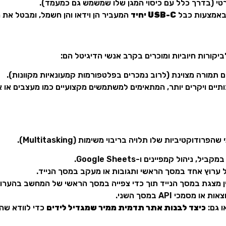
טי (בדרך כלל עם כיסוי המגן שלו שמשמש גם כמעמד).
 באמצעות כבל
USB-C יחיד
המעביר הן וידאו והן חשמל, ומבטל את ה
יקורות חיוביות ומוכרים בקרב אנשי הדיגיטל הם:
ם תמורה מצוינת (לרוב נמכרים בפלטפורמות קמעונאיות מקוונות).
תיים ויקרים יותר, המתאימים למשתמשים מקצועיים כמו מעצבים או א
וקטיביות שלו תלויה בריבוי משימות (Multitasking).
 ניהול קמפיינים ו-Google Sheets.
 ערוץ אחד במסך הראשי ותגובות או מעקב במסך הנייד.
ין מצגת במסך הנייד תוך כדי צפייה במסך הראשי של המחשב בהערות 
מכי API במסך השני.
ו גם:
כיצד לבנות אתר תדמית ממיר שמגדיל לידים
כדי לוודא שה